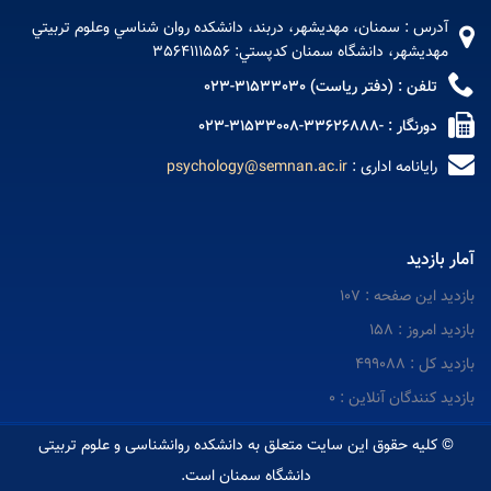
آدرس : سمنان، مهديشهر، دربند، دانشکده روان شناسي وعلوم تربيتي
مهديشهر، دانشگاه سمنان کدپستي: 3564111556
تلفن : (دفتر ریاست) 31533030-023
دورنگار : -33626888-31533008-023
رایانامه اداری :
psychology@semnan.ac.ir
آمار بازدید
بازدید این صفحه : 107
بازدید امروز : 158
بازدید کل : 499088
بازدید کنندگان آنلاین : 0
© کلیه حقوق این سایت متعلق به دانشکده روانشناسی و علوم تربیتی
دانشگاه سمنان است.