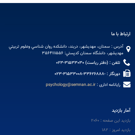
ارتباط با ما
آدرس : سمنان، مهديشهر، دربند، دانشکده روان شناسي وعلوم تربيتي
مهديشهر، دانشگاه سمنان کدپستي: 3564111556
تلفن : (دفتر ریاست) 31533030-023
دورنگار : -33626888-31533008-023
رایانامه اداری :
psychology@semnan.ac.ir
آمار بازدید
بازدید این صفحه : 2060
بازدید امروز : 182