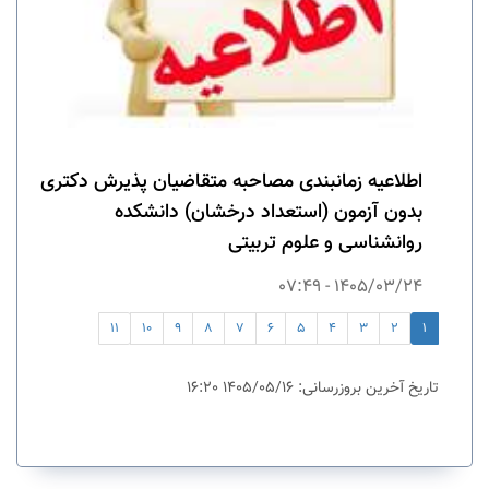
اطلاعیه زمانبندی مصاحبه متقاضیان پذیرش دکتری
بدون آزمون (استعداد درخشان) دانشکده
روانشناسی و علوم تربیتی
1405/03/24 - 07:49
11
10
9
8
7
6
5
4
3
2
1
تاریخ آخرین بروزرسانی: 1405/05/16 16:20